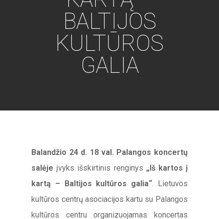
BALTIJOS
KULTŪROS
GALIA
Balandžio 24 d. 18 val. Palangos koncertų
salėje
įvyks išskirtinis renginys
„Iš kartos į
kartą – Baltijos kultūros galia“
. Lietuvos
kultūros centrų asociacijos kartu su Palangos
kultūros centru organizuojamas koncertas