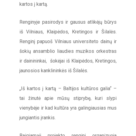
kartos į kartą.
Renginyje pasirodys ir gausus atlikėjų būrys
iš Vilniaus, Klaipėdos, Kretingos ir Šilalės.
Renginį papuoš Vilniaus universiteto dainų ir
šokių ansamblio liaudies muzikos orkestras
ir dainininkai, šokėjai iš Klaipėdos, Kretingos,
jaunosios kanklininkės iš Šilalės.
„Iš kartos į kartą – Baltijos kultūros galia“ –
tai žinutė apie mūsų stiprybę, kuri slypi
vienybėje ir kad kultūra yra galingiausias mus
jungiantis įrankis.
Baigiamąjį projekto renginį organizuoja