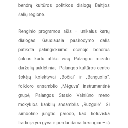
bendrą kultūros politikos dialogą Baltijos
šalių regione.
Renginio programos ašis – unikalus kartų
dialogas. Gausiausia pasirodymo dalis
patikėta palangiškiams: scenoje bendrus
šokius kartu atliks visų Palangos miesto
darželių auklėtiniai, Palangos kultūros centro
šokėjų kolektyvai „Bočiai“ ir „Banguolis”,
folkloro ansamblio „Mėguva” instrumentinė
grupė, Palangos Stasio Vainiūno meno
mokyklos kanklių ansamblis „Ruzgelė”. Ši
simbolinė jungtis parodo, kad lietuviška
tradicija yra gyva ir perduodama tiesiogiai – iš