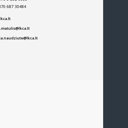
+370 687 30484
kca.lt
.matulis@lkca.lt
ja.naudziute@lkca.lt