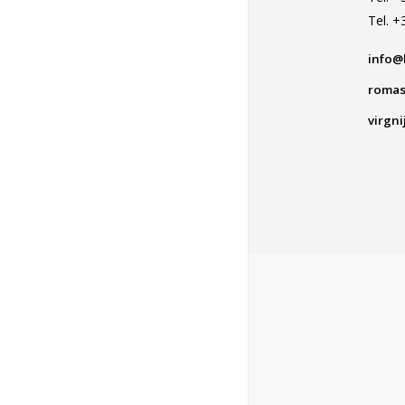
Tel. 
info@l
romas
virgni