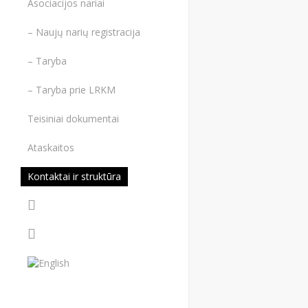
Asociacijos nariai
– Naujų narių registracija
– Taryba
– Taryba prie LRKM
Teisiniai dokumentai
Ataskaitos
Kontaktai ir struktūra