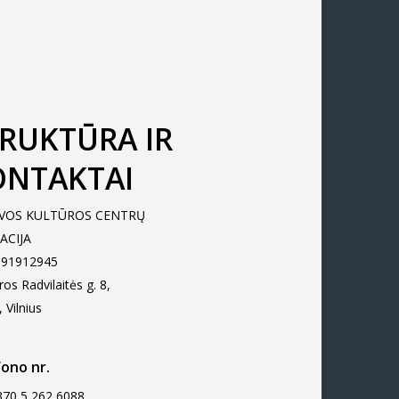
RUKTŪRA IR
ONTAKTAI
UVOS KULTŪROS CENTRŲ
ACIJA
 191912945
os Radvilaitės g. 8,
 Vilnius
ono nr.
370 5 262 6088