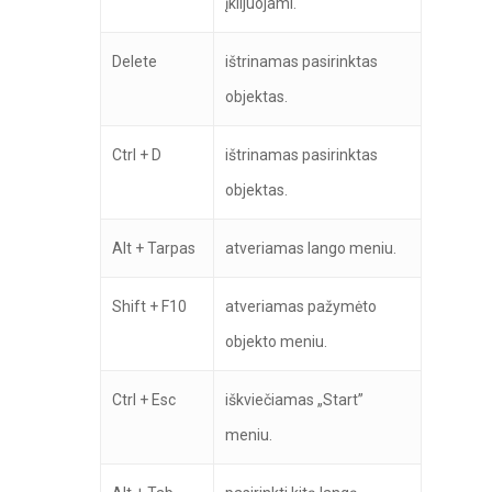
įklijuojami.
Delete
ištrinamas pasirinktas
objektas.
Ctrl + D
ištrinamas pasirinktas
objektas.
Alt + Tarpas
atveriamas lango meniu.
Shift + F10
atveriamas pažymėto
objekto meniu.
Ctrl + Esc
iškviečiamas „Start”
meniu.