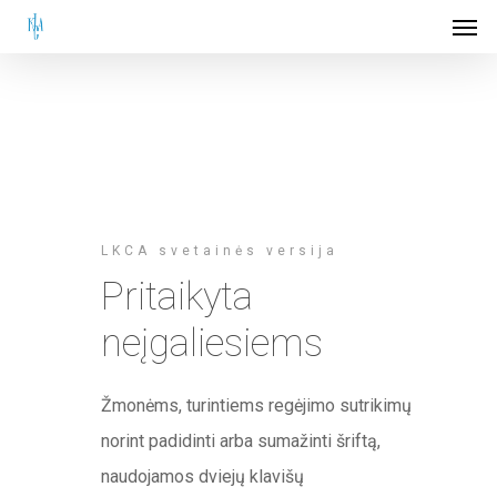
Men
Skip
to
main
content
LKCA svetainės versija
Pritaikyta
neįgaliesiems
Žmonėms, turintiems regėjimo sutrikimų
norint padidinti arba sumažinti šriftą,
naudojamos dviejų klavišų