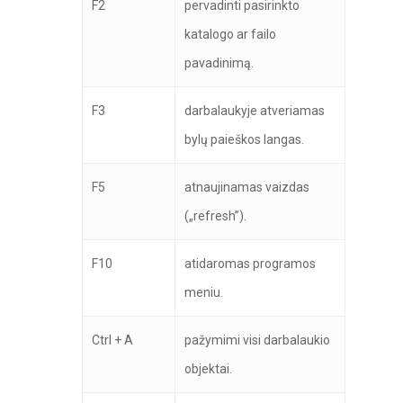
F2
pervadinti pasirinkto
katalogo ar failo
pavadinimą.
F3
darbalaukyje atveriamas
bylų paieškos langas.
F5
atnaujinamas vaizdas
(„refresh”).
F10
atidaromas programos
meniu.
Ctrl + A
pažymimi visi darbalaukio
objektai.