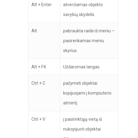
Alt + Enter
atverčiamas objekto
savybių skydelis.
Alt
pabraukta raidė iš meniu –
pasirenkamas meniu
skyrius.
Alt + F4
Uždaromas langas.
Ctrl + C
pažymėti objektai
kopijuojami į kompiuterio
atmintį.
Ctrl + V
į pasirinktąją vietą iš
nukopijuoti objektai