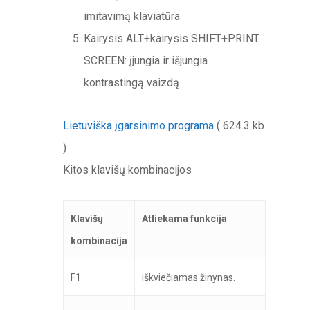
imitavimą klaviatūra
Kairysis ALT+kairysis SHIFT+PRINT
SCREEN: įjungia ir išjungia
kontrastingą vaizdą
Lietuviška įgarsinimo programa
( 624.3 kb
)
Kitos klavišų kombinacijos
Klavišų
Atliekama funkcija
kombinacija
F1
iškviečiamas žinynas.