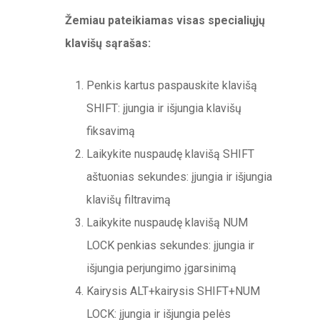
Žemiau pateikiamas visas specialiųjų
klavišų sąrašas:
Penkis kartus paspauskite klavišą
SHIFT: įjungia ir išjungia klavišų
fiksavimą
Laikykite nuspaudę klavišą SHIFT
aštuonias sekundes: įjungia ir išjungia
klavišų filtravimą
Laikykite nuspaudę klavišą NUM
LOCK penkias sekundes: įjungia ir
išjungia perjungimo įgarsinimą
Kairysis ALT+kairysis SHIFT+NUM
LOCK: įjungia ir išjungia pelės