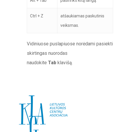
Alt + Tab
pasirinkti kitą langą.
Ctrl + Z
atšaukiamas paskutinis
veiksmas.
Vidiniuose puslapiuose norėdami pasiekti
skirtingas nuorodas
naudokite
Tab
klavišą.