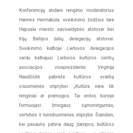
Konferenciją atidarė renginio moderatorius
Hannes Hermaküla, sveikinimo žodžius tarė
Hapsalu miesto savivaldybės atstovai bei
trijų Baltijos šalių delegacijų atstovai.
Sveikinimo kalboje Lietuvos delegacijos
vardu kalbėjusi Lietuvos kultūros centrų
asociacijos viceprezidentė Virginija
Naudžiūtė pabrėžė kultūros svarbą
visuomenės stiprybei „Kultūra nėra tik
renginiai ar pramogos. Tai erdvė, kurioje
formuojasi žmogaus sąmoningumas,
vertybės ir bendruomenės stiprybė. Šiandien,
kai pasaulis patiria daug įtampos, kultūros