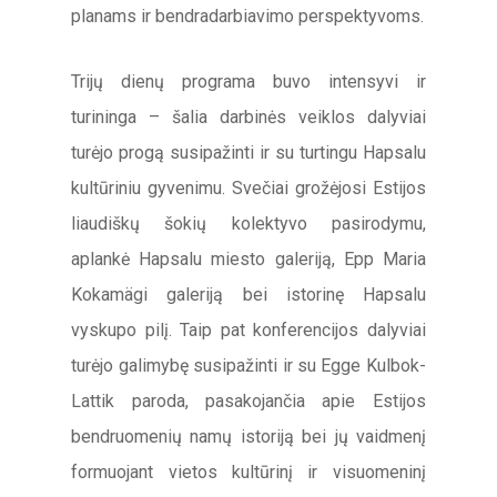
planams ir bendradarbiavimo perspektyvoms.
Trijų dienų programa buvo intensyvi ir
turininga – šalia darbinės veiklos dalyviai
turėjo progą susipažinti ir su turtingu Hapsalu
kultūriniu gyvenimu. Svečiai grožėjosi Estijos
liaudiškų šokių kolektyvo pasirodymu,
aplankė Hapsalu miesto galeriją, Epp Maria
Kokamägi galeriją bei istorinę Hapsalu
vyskupo pilį. Taip pat konferencijos dalyviai
turėjo galimybę susipažinti ir su Egge Kulbok-
Lattik paroda, pasakojančia apie Estijos
bendruomenių namų istoriją bei jų vaidmenį
formuojant vietos kultūrinį ir visuomeninį