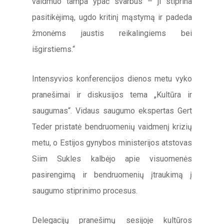
vaidmuo tampa ypač svarbus – ji stiprina
pasitikėjimą, ugdo kritinį mąstymą ir padeda
žmonėms jaustis reikalingiems bei
išgirstiems.“
Intensyvios konferencijos dienos metu vyko
pranešimai ir diskusijos tema „Kultūra ir
saugumas“. Vidaus saugumo ekspertas Gert
Teder pristatė bendruomenių vaidmenį krizių
metu, o Estijos gynybos ministerijos atstovas
Siim Sukles kalbėjo apie visuomenės
pasirengimą ir bendruomenių įtraukimą į
saugumo stiprinimo procesus.
Delegacijų pranešimų sesijoje kultūros