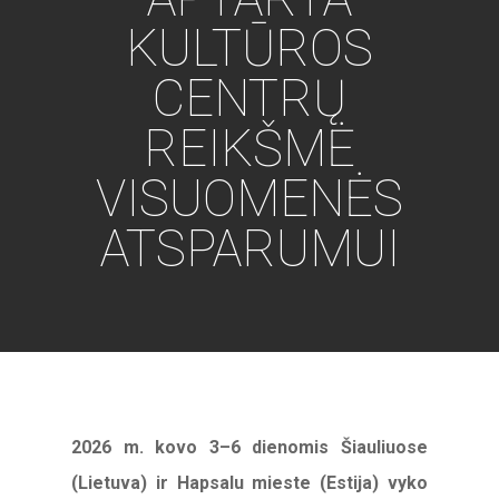
KULTŪROS
CENTRŲ
REIKŠMĖ
VISUOMENĖS
ATSPARUMUI
2026 m. kovo 3–6 dienomis Šiauliuose
(Lietuva) ir Hapsalu mieste (Estija) vyko