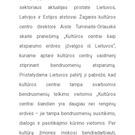
sektoriaus aktualijas pristatė Lietuvos,
Latvijos ir Estijos atstovai. Žagarės kultūros
centro direktorė Aistė Tuminaitė-Orlauskė
skaitė pranešimą „Kultūros centrai kaip
atsparumo erdvės: įžvalgos iš Lietuvos“,
kuriame aptarė kultūros centrų vaidmenį
stiprinant bendruomenių atsparumą.
Pristatydama Lietuvos patirtį ji pabrėžė, kad
kultūros centrai tampa svarbiomis
bendruomenių telkimo vietomis „Kultūros
centrai šiandien yra daugiau nei renginių
erdvės – jie tampa bendruomenių susitikimo,
dialogo ir pasitikėjimo kūrimo vietomis. Per
kultūrą žmonės mokosi bendradarbiauti,