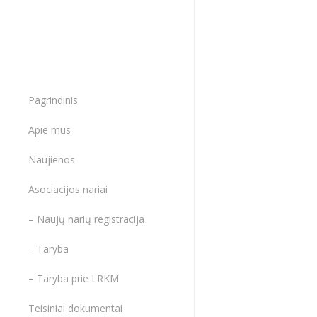
trukdantys paža
Skaitmenizacija –
kūrybinio/menini
šiuolaikinėmis t
veikloje;
Pagrindinis
Urbanizacija – k
miestus bei kaimo
Apie mus
puoselėjimo pro
Aplinkosaugos iš
Naujienos
Europa ir pasaul
Asociacijos nariai
konkurencinių, l
draugiškų, kuriu
– Naujų narių registracija
efektyviai bendrad
– Taryba
Darbiniai įgūdži
gyvenimą skatin
– Taryba prie LRKM
socialinėms grup
švietimo ir stud
Teisiniai dokumentai