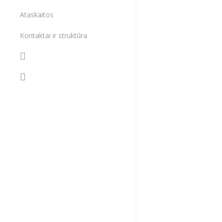
dabartinės progr
Ataskaitos
visuomenės bei 
Nauji verslo mode
Kontaktai ir struktūra
bendradarbiauti s
veikėjų verslumą,
sėkmingai taikyti