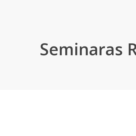
Seminaras R
5 d. Rygoje (Latvija), vyko Europos kultūros
Silvine Boi