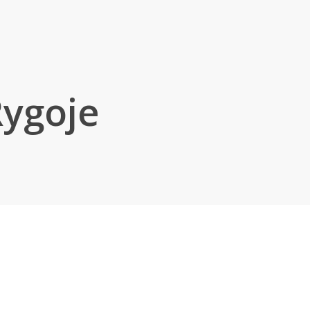
ygoje
s-Choussy savo pranešime taip pat akcentavo, kad