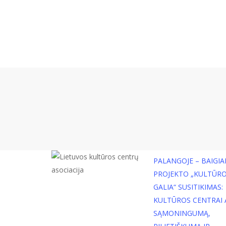
nemokamai 
susitikimam
projektų pa
pagalba, pa
naudingi.
PALANGOJE – BAIGIA
PROJEKTO „KULTŪR
GALIA“ SUSITIKIMAS:
KULTŪROS CENTRAI 
SĄMONINGUMĄ,